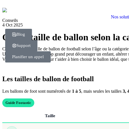
Nos solut
Conseils
4 Oct 2025
Blog
Quelle taille de ballon selon la 
Support
Choisir la bonne taille de ballon de football selon l’âge ou la catégor
Un ballon trop lourd ou trop grand peut décourager un enfant, altérer 
Planifier un appel
Voici un guide complet pour t’aider à bien choisir le ballon idéal, que 
Les tailles de ballon de football
Les ballons de foot sont numérotés de
1 à 5
, mais seules les tailles
3, 
Guide Footastic
Taille