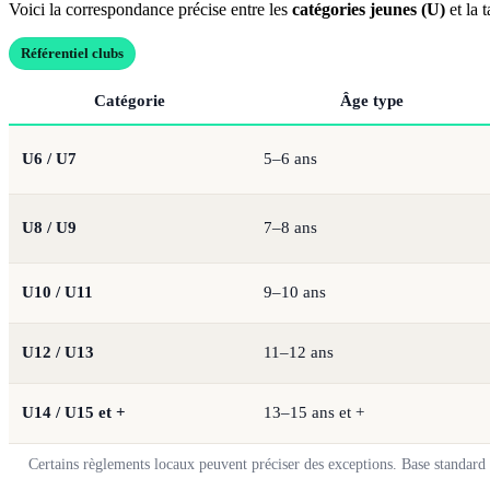
Voici la correspondance précise entre les
catégories jeunes (U)
et la t
Référentiel clubs
Catégorie
Âge type
U6 / U7
5–6 ans
U8 / U9
7–8 ans
U10 / U11
9–10 ans
U12 / U13
11–12 ans
U14 / U15 et +
13–15 ans et +
Certains règlements locaux peuvent préciser des exceptions. Base standar