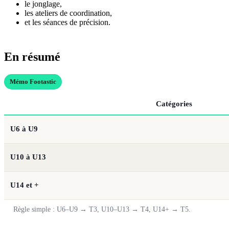
le jonglage,
les ateliers de coordination,
et les séances de précision.
En résumé
Mémo Footastic
Catégories
U6 à U9
U10 à U13
U14 et +
Règle simple : U6–U9 → T3, U10–U13 → T4, U14+ → T5.