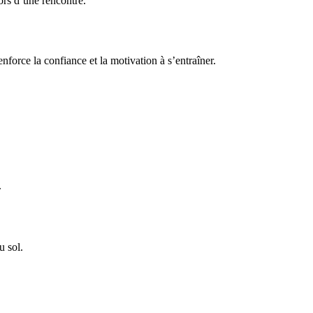
rs d’une rencontre.
enforce la confiance et la motivation à s’entraîner.
.
u sol.