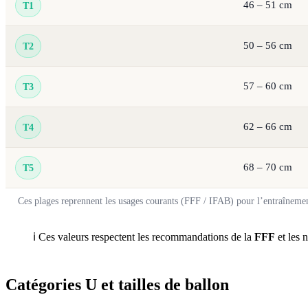
46 – 51 cm
T1
50 – 56 cm
T2
57 – 60 cm
T3
62 – 66 cm
T4
68 – 70 cm
T5
Ces plages reprennent les usages courants (FFF / IFAB) pour l’entraînemen
ℹ️ Ces valeurs respectent les recommandations de la
FFF
et les
Catégories U et tailles de ballon